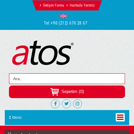
İletişim Formu
Haritada Yerimiz
Tel:
+90 (212) 670 28 67
Sepetim (0)
Menü