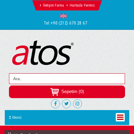
İletişim Formu
Haritada Yerimiz
Tel:
+90 (212) 670 28 67
Sepetim (0)
Menü